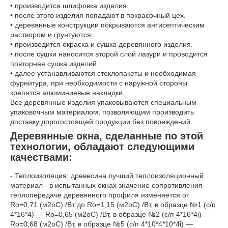
• производится шлифовка изделия.
• после этого изделия попадают в покрасочный цех.
• деревянные конструкции покрываются антисептическим
раствором и грунтуются.
• производится окраска и сушка деревянного изделия.
• после сушки наносится второй слой лазури и проводится
повторная сушка изделий.
• далее устанавливаются стеклопакеты и необходимая
фурнитура, при необходимости с наружной стороны
крепятся алюминиевые накладки.
Все деревянные изделия упаковываются специальным
упаковочным материалом, позволяющим производить
доставку дорогостоящей продукции без повреждений.
Деревянные окна, сделанные по этой
технологии, обладают следующими
качествами:
- Теплоизоляция: древесина лучший теплоизоляционный
материал - в испытанных окнах значение сопротивления
теплопередаче деревянного профиля изменяется от
Ro=0,71 (м2oС) /Вт до Ro=1,15 (м2oС) /Вт, в образце №1 (с/п
4*16*4) — Ro=0,65 (м2oС) /Вт, в образце №2 (с/п 4*16*4і) —
Ro=0,68 (м2oС) /Вт, в образце №5 (с/п 4*10*4*10*4і) —