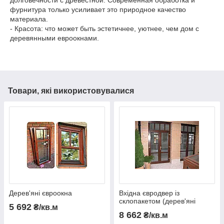
фурнитура только усиливает это природное качество
материала.
- Красота: что может быть эстетичнее, уютнее, чем дом с
деревянными евроокнами.
Товари, які використовувалися
Дерев'яні євроокна
Вхідна євродвер із
склопакетом (дерев'яні
5 692
₴/кв.м
євроокна)
8 662
₴/кв.м