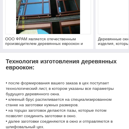
ООО ФРАМ является отечественным
Деревянные окна
производителем деревянных евроокон и
изделия, которы
другой продукции из натуральной
интерьере любо
древесины, успешно работающим c 1998
года. В настоящий момент предприятие
Технология изготовления деревянных
располагает собственным производством с
современным оборудованием.
евроокон:
• после формирования вашего заказа в цех поступает
технологический лист, в котором указаны все параметры
будущего деревянного окна.
• клееный брус распиливается на специализированном
станке на заготовки нужных размеров.
• на торцах заготовок делаются пазы, которые потом
позволят соединить заготовки в окно.
• далее заготовки соединяются в окно и отправляются в
шлифовальный цех.