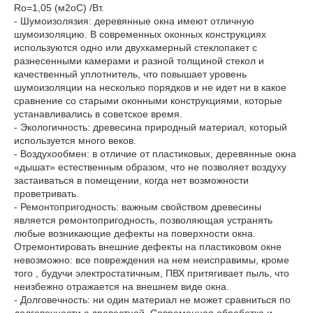
Ro=1,05 (м2oС) /Вт.
- Шумоизолязия: деревянные окна имеют отличную
шумоизоляцию. В современных оконных конструкциях
используются одно или двухкамерный стеклопакет с
разнесенными камерами и разной толщиной стекол и
качественный уплотнитель, что повышает уровень
шумоизоляции на несколько порядков и не идет ни в какое
сравнение со старыми оконными конструкциями, которые
устанавливались в советское время.
- Экологичность: древесина природный материал, который
используется много веков.
- Воздухообмен: в отличие от пластиковых, деревянные окна
«дышат» естественным образом, что не позволяет воздуху
застаиваться в помещении, когда нет возможности
проветривать.
- Ремонтопригодность: важным свойством древесины
является ремонтопригодность, позволяющая устранять
любые возникающие дефекты на поверхности окна.
Отремонтировать внешние дефекты на пластиковом окне
невозможно: все повреждения на нем неисправимы, кроме
того , будучи электростатичным, ПВХ притягивает пыль, что
неизбежно отражается на внешнем виде окна.
- Долговечность: ни один материал не может сравниться по
долговечности с древестной. Современная обработка и