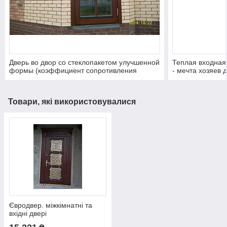
Дверь во двор со стеклопакетом улучшенной
Теплая входная 
формы (коэффициент сопротивления
- мечта хозяев 
теплопередаче 1,7 W/m2K).
78 мм. Достаточ
Материал - сосн
Товари, які використовувалися
Євродвер. міжкімнатні та
вхідні двері