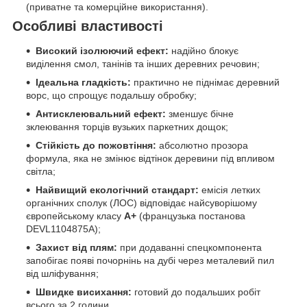
(приватне та комерційне використання).
Особливі властивості
Високий ізолюючий ефект:
надійно блокує
виділення смол, танінів та інших деревних речовин;
Ідеальна гладкість:
практично не піднімає деревний
ворс, що спрощує подальшу обробку;
Антисклеювальний ефект:
зменшує бічне
зклеювання торців вузьких паркетних дощок;
Стійкість до пожовтіння:
абсолютно прозора
формула, яка не змінює відтінок деревини під впливом
світла;
Найвищий екологічний стандарт:
емісія летких
органічних сполук (ЛОС) відповідає найсуворішому
європейському класу
А+
(французька постанова
DEVL1104875A);
Захист від плям:
при додаванні спецкомпонента
запобігає появі почорнінь на дубі через металевий пил
від шліфування;
Швидке висихання:
готовий до подальших робіт
всього за 2 години.