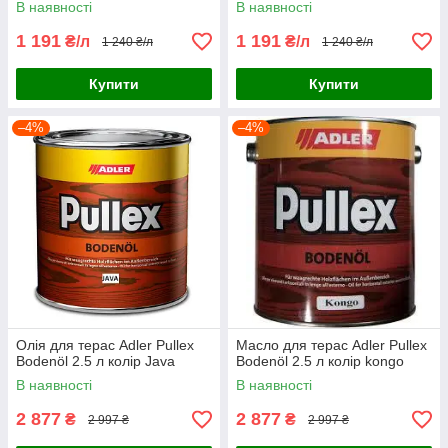
В наявності
В наявності
1 191
1 191
₴/л
₴/л
1 240 ₴/л
1 240 ₴/л
Купити
Купити
–4%
–4%
Олія для терас Adler Pullex
Масло для терас Adler Pullex
Bodenöl 2.5 л колір Java
Bodenöl 2.5 л колір kongo
В наявності
В наявності
2 877
2 877
₴
₴
2 997 ₴
2 997 ₴