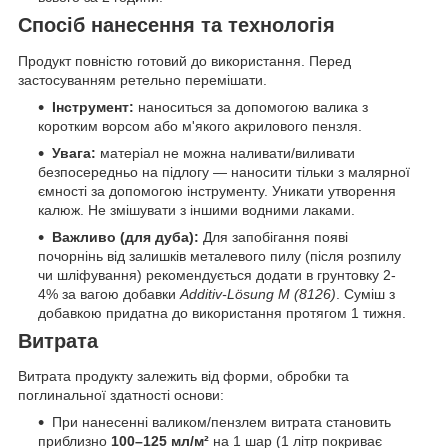
Спосіб нанесення та технологія
Продукт повністю готовий до використання. Перед
застосуванням ретельно перемішати.
Інструмент:
наноситься за допомогою валика з
коротким ворсом або м'якого акрилового пензля.
Увага:
матеріал не можна наливати/виливати
безпосередньо на підлогу — наносити тільки з малярної
ємності за допомогою інструменту. Уникати утворення
калюж. Не змішувати з іншими водними лаками.
Важливо (для дуба):
Для запобігання появі
почорнінь від залишків металевого пилу (після розпилу
чи шліфування) рекомендується додати в грунтовку 2-
4% за вагою добавки
Additiv-Lösung M (8126)
. Суміш з
добавкою придатна до використання протягом 1 тижня.
Витрата
Витрата продукту залежить від форми, обробки та
поглинальної здатності основи:
При нанесенні валиком/пензлем витрата становить
приблизно
100–125 мл/м²
на 1 шар (1 літр покриває