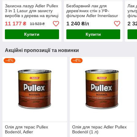
Захисна лазур Adler Pullex
Безбарвний лак для
Лак 
3 in 1 Lasur для захисту
дерев'яних стін з УФ-
ульт
виробів з дерева на вулиці
фільтром Adler Innenlasur
філь
9,5 л колір Sipo
UV100
UV10
11 177
1 240
2 3
₴
₴/л
11 523 ₴
Купити
Купити
Акційні пропозиції та новинки
–4%
–4%
Олія для терас Pullex
Олія для терас Adler Pullex
Bodenöl, Adler
Bodenöl (1 л)