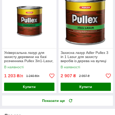
Універсальна лазур для
Захисна лазур Adler Pullex 3
захисту деревини на базі
in 1 Lasur для захисту
розчинника Pullex 3in1-Lasur,
виробів із дерева на вулиці
Adler
2,5 л колір Kiefer
В наявності
В наявності
1 203
2 907
₴/л
₴
1 240 ₴/л
2 997 ₴
Купити
Купити
Показати ще