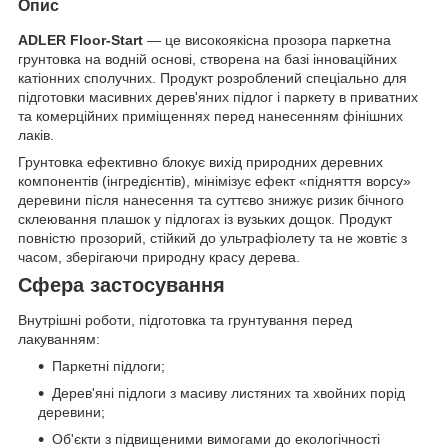
Опис
ADLER Floor-Start
— це високоякісна прозора паркетна
грунтовка на водній основі, створена на базі інноваційних
катіонних сполучних. Продукт розроблений спеціально для
підготовки масивних дерев'яних підлог і паркету в приватних
та комерційних приміщеннях перед нанесенням фінішних
лаків.
Грунтовка ефективно блокує вихід природних деревних
компонентів (інгредієнтів), мінімізує ефект «підняття ворсу»
деревини після нанесення та суттєво знижує ризик бічного
склеювання плашок у підлогах із вузьких дощок. Продукт
повністю прозорий, стійкий до ультрафіолету та не жовтіє з
часом, зберігаючи природну красу дерева.
Сфера застосування
Внутрішні роботи, підготовка та грунтування перед
лакуванням:
Паркетні підлоги;
Дерев'яні підлоги з масиву листяних та хвойних порід
деревини;
Об'єкти з підвищеними вимогами до екологічності