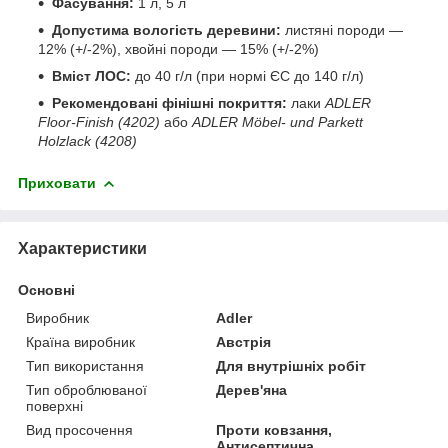
Фасування:
1 л, 5 л
Допустима вологість деревини:
листяні породи —
12% (+/-2%), хвойні породи — 15% (+/-2%)
Вміст ЛОС:
до 40 г/л (при нормі ЄС до 140 г/л)
Рекомендовані фінішні покриття:
лаки
ADLER
Floor-Finish (4202)
або
ADLER Möbel- und Parkett
Holzlack (4208)
Приховати
Характеристики
Основні
Виробник
Adler
Країна виробник
Австрія
Тип використання
Для внутрішніх робіт
Тип оброблюваної
Дерев'яна
поверхні
Вид просочення
Проти ковзання,
Антисептична,