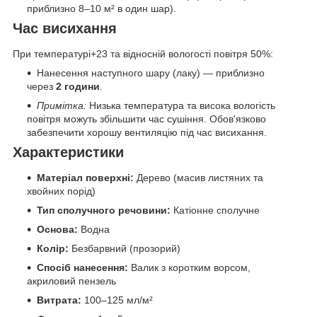
приблизно 8–10 м² в один шар).
Час висихання
При температурі+23 та відносній вологості повітря 50%:
Нанесення наступного шару (лаку) — приблизно
через
2 години
.
Примітка:
Низька температура та висока вологість
повітря можуть збільшити час сушіння. Обов'язково
забезпечити хорошу вентиляцію під час висихання.
Характеристики
Матеріал поверхні:
Дерево (масив листяних та
хвойних порід)
Тип сполучного речовини:
Катіонне сполучне
Основа:
Водна
Колір:
Безбарвний (прозорий)
Спосіб нанесення:
Валик з коротким ворсом,
акриловий пензель
Витрата:
100–125 мл/м²