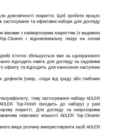
ля довговічності покриття. Щоб зробити процес
в застосуванні та ефективні набори для догляду
и вікнами з напівпрозорим покриттям (з видимою
Top-Cleaner і відновлювальну лазур на основі
зурей) істотно збільшується вже за одноразового
расно підходить навіть для догляду за садовими
го ефекту та підходить для нанесення наступних
 дефектів (напр., сліди від граду або глибоких
 ультрафіолету, тому застосування набору ADLER
 ADLER Top-Finish (входить до набору) у разі
орому покритті. Для догляду за непрозорими
анням невеликої кількості ADLER Top-Cleaner
саного вище розчину використовувати засіб ADLER