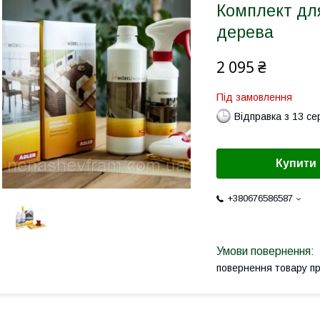
Комплект для
дерева
2 095 ₴
Під замовлення
Відправка з 13 се
Купити
+380676586587
повернення товару п