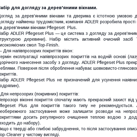
абір для догляду за дерев'яними вікнами.
огляд за дерев'яними вікнами та дверима є істотною умовою д
огляду найменш трудомістким, компанія ADLER розробила прості 
а дерев'яними вікнами P
flegeset
P
lus
.
абір ADLER Pflegeset Plus — це система з догляду за дерев'яним
труктурою деревини). Набір містить активний очисний засіб 
исокоякісних смол Top-Finish.
 Для напівпрозорих покриттів вікон:
ермін експлуатації напівпрозорих покриттів на водній основі (ла
орічного нанесення засобу з догляду. ADLER Pflegeset Plus прек
еблями. Поверхня після оброблення набуває шовковисто-глянсово
окриттів.
абір ADLER Pflegeset Plus не призначений для усунення наявних
одряпин).
 Для непрозорих (покривних) покриттів:
епрозорі віконні покриття спочатку мають прекрасний захист від
flegeset Plus для покриттів такого типу не рекомендується.
еобережного застосування може залишити розводи на непроз
окриттями досить регулярного очищення теплою водою з додав
входить до набору).
кщо є тверді або глибокі забруднення, то після застосування опи
op-Cleaner у чистому вигляді.