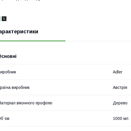
арактеристики
Основні
иробник
Adler
раїна виробник
Австрія
атеріал віконного профілю
Дерево
б`єм
1000 мл