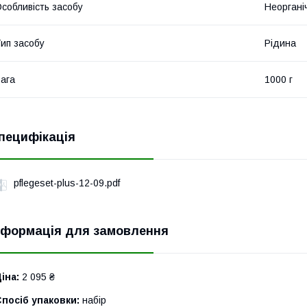
собливість засобу
Неоргані
ип засобу
Рідина
ага
1000 г
пецифікація
pflegeset-plus-12-09.pdf
нформація для замовлення
іна:
2 095 ₴
посіб упаковки:
набір