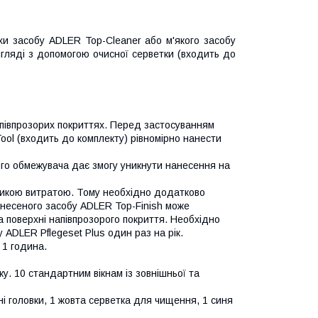
и засобу ADLER Top-Cleaner або м'якого засобу
гляді з допомогою очисної серветки (входить до
апівпрозорих покриттях. Перед застосуванням
ool (входить до комплекту) рівномірно нанести
ого обмежувача дає змогу уникнути нанесення на
еликою витратою. Тому необхідно додатково
анесеного засобу ADLER Top-Finish може
а поверхні напівпрозорого покриття. Необхідно
ADLER Pflegeset Plus один раз на рік.
 1 година.
ку. 10 стандартним вікнам із зовнішньої та
і головки, 1 жовта серветка для чищення, 1 синя