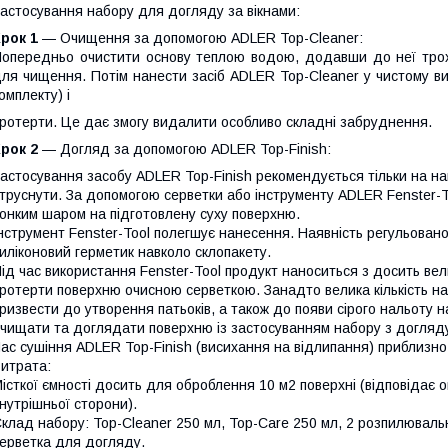
астосування набору для догляду за вікнами:
рок 1
— Очищення за допомогою ADLER Top-Cleaner:
опередньо очистити основу теплою водою, додавши до неї трох
ля чищення. Потім нанести засіб ADLER Top-Cleaner у чистому ви
омплекту) і
ротерти. Це дає змогу видалити особливо складні забруднення.
рок 2
— Догляд за допомогою ADLER Top-Finish:
астосування засобу ADLER Top-Finish рекомендується тільки на н
труснути. За допомогою серветки або інструменту ADLER Fenster-T
онким шаром на підготовлену суху поверхню.
нструмент Fenster-Tool полегшує нанесення. Наявність регульован
иліконовий герметик навколо склопакету.
ід час використання Fenster-Tool продукт наноситься з досить в
ротерти поверхню очисною серветкою. Занадто велика кількість н
ризвести до утворення патьоків, а також до появи сірого нальоту н
чищати та доглядати поверхню із застосуванням набору з догляду 
ас сушіння ADLER Top-Finish (висихання на відлипання) приблизно
итрата:
істкої ємності досить для оброблення 10 м2 поверхні (відповідає о
нутрішньої сторони).
клад набору: Top-Cleaner 250 мл, Top-Care 250 мл, 2 розпилювальн
ерветка для догляду.