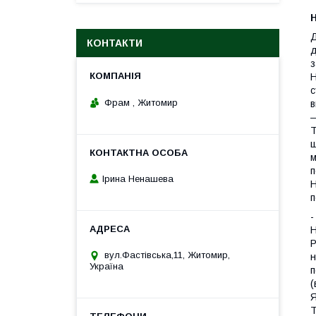
Н
Д
КОНТАКТИ
д
з
Н
с
Фрам , Житомир
в
―
Т
щ
м
п
Ірина Ненашева
Н
п
-
Н
P
вул.Фастівська,11, Житомир,
н
Україна
п
(
Я
T