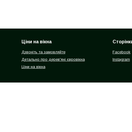
Ціни на вікна
Сторінк
Дзвоніть та замовляйте
Facebook
Детально про дерев'яні євровікна
Instagram
Ціни на вікна