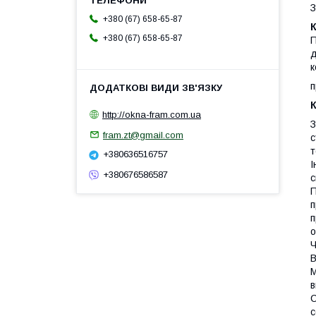
З
+380 (67) 658-65-87
К
+380 (67) 658-65-87
П
д
к
п
К
http://okna-fram.com.ua
З
fram.zt@gmail.com
с
т
+380636516757
І
+380676586587
с
П
п
п
о
Ч
В
М
в
С
с