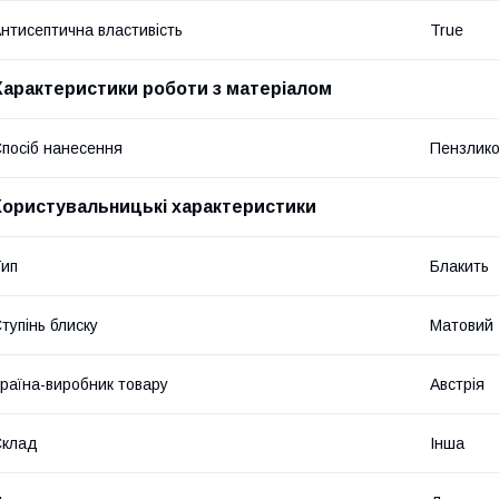
нтисептична властивість
True
Характеристики роботи з матеріалом
посіб нанесення
Пензлик
Користувальницькі характеристики
ип
Блакить
тупінь блиску
Матовий
раїна-виробник товару
Австрія
Склад
Інша