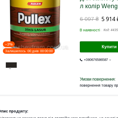
л колір Weng
5 914 
6 097 ₴
В наявності
Код:
4435
–3%
Купити
Залишилось
0
0
днів
0
0
0
0
0
0
+380676586587
повернення товару п
Опис продукту: