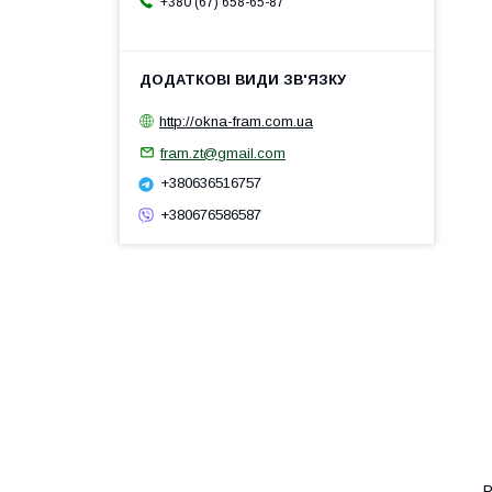
+380 (67) 658-65-87
http://okna-fram.com.ua
fram.zt@gmail.com
+380636516757
+380676586587
P