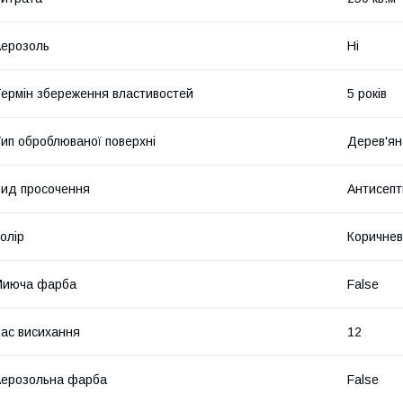
ерозоль
Ні
ермін збереження властивостей
5 років
ип оброблюваної поверхні
Дерев'ян
ид просочення
Антисепт
олір
Коричне
Миюча фарба
False
ас висихання
12
ерозольна фарба
False