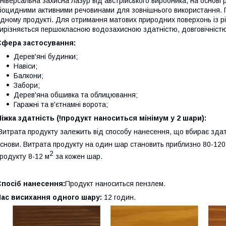
ніверсальна захисна лазур від австрійського виробника, на основі р
іоцидними активними речовинами для зовнішнього використання. П
дному продукті. Для отримання матових природних поверхонь із р
ирізняється першокласною водозахисною здатністю, довговічністю
Сфера застосування:
Дерев'яні будинки;
Навіси;
Балкони;
Забори;
Дерев'яна обшивка та облицювання;
Гаражні та в'єтнамні ворота;
іжка здатність (!продукт наноситься мінімум у 2 шари):
Витрата продукту залежить від способу нанесення, що вбирає здат
снови. Витрата продукту на один шар становить приблизно 80-120
2
родукту 8-12 м
за кожен шар.
Спосіб нанесення:
Продукт наноситься пензлем.
Час висихання одного шару:
12 годин.