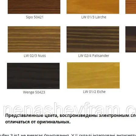
ullex 3 in1 не вимагає ґрунтування. У її складі інтегровані антисеп