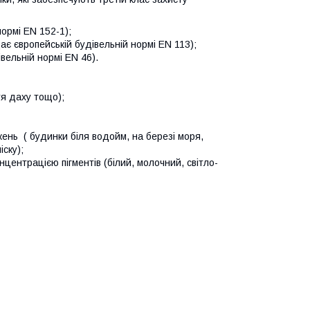
нормі EN 152-1);
ає європейській будівельній нормі EN 113);
вельній нормі EN 46).
тя даху тощо);
жень
( будинки біля водойм, на березі моря,
іску);
нцентрацією пігментів (білий, молочний, світло-