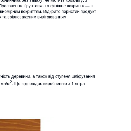
озчинника без запаху, не містить кобальту, з
росочення, ґрунтовка та фінішне покриття — в
івномірним покриттям. Відкрито пористий продукт
 та врівноваженим вивітрюванням.
ність деревини, а також від ступеня шліфування
2
 мл/м
. Що відповідає виробленню з 1 літра