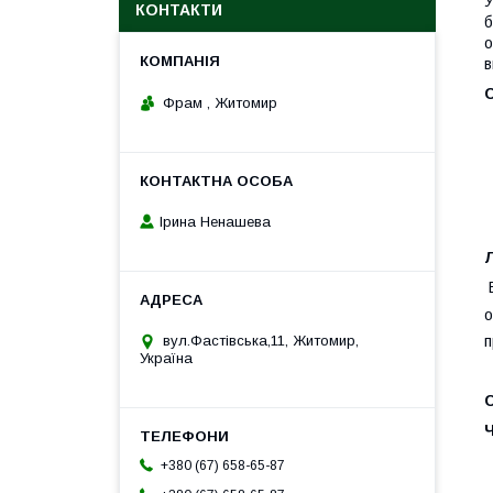
У
КОНТАКТИ
б
о
в
Фрам , Житомир
Ірина Ненашева
Л
о
п
вул.Фастівська,11, Житомир,
Україна
+380 (67) 658-65-87