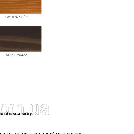
тики, які забезпечують третій клас захисту