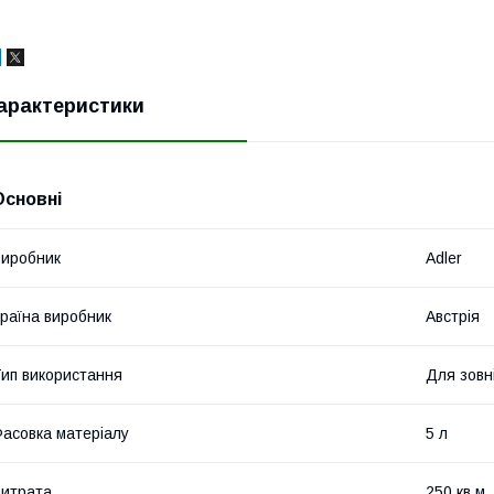
арактеристики
Основні
иробник
Adler
раїна виробник
Австрія
ип використання
Для зовн
асовка матеріалу
5 л
итрата
250 кв.м