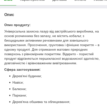
Опис
Опис продукту:
Універсальна захисна лазур від австрійського виробника, на
основі розчинника без запаху, не містить кобальт, з
биоцидными активними речовинами для зовнішнього
використання. Просочення, грунтовка і фінішне покриття – в
одному продукті. Для отримання матових природних
поверхонь з рівномірним покриттям. Відкрито - пористий
продукт відрізняється першокласної водозахисної здатністю,
довговічністю і врівноваженим вивітрюванням.
Сфера застосування:
Дерев'яні будинки;
Навіси;
Балкони;
Паркани;
Дерев'яна обшивка та облицювання;