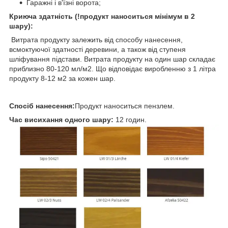
Гаражні і в'їзні ворота;
Криюча здатність (!продукт наноситься мінімум в 2
шару):
Витрата продукту залежить від способу нанесення,
всмоктуючої здатності деревини, а також від ступеня
шліфування підстави. Витрата продукту на один шар складає
приблизно 80-120 мл/м
2
. Що відповідає виробленню з 1 літра
продукту 8-12 м
2
за кожен шар.
Спосіб нанесення:
Продукт наноситься пензлем.
Час висихання одного шару:
12 годин.