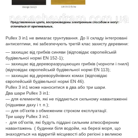
Pullex 3 in1 не вимагає грунтування. До її складу інтегровані
антисептики, які забезпечують третій клас захисту деревини:
― захищає від грибків синяви (відповідає європейській
будівельної нормі EN 152-1);
― захищає від дереворазрущающих грибків (чорноти і гнилі)
(відповідає європейській будівельної нормі EN 113);
― захищає від дереворуйнівних комах (відповідає
європейській будівельної нормі EN 46).
Pullex 3 in1 може наноситися в два або три шари.
Два шари Pullex 3 in1:
― для елементів, які не піддаються сильному навантаженні
(підшивки даху і т. п.);
― для об'єктів з обмеженим строком експлуатації.
Три шару Pullex 3 in1:
-
для об'єктів, які будуть піддані сильним атмосферним
навантажень
( будинки біля водойм, на березі моря, що
знаходяться на відкритій місцевості або регіоні з великою