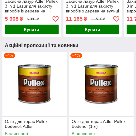
Захисна лазур Adler Pullex
Захисна лазур Adler Pullex
Захи
3 in 1 Lasur для захисту
3 in 1 Lasur для захисту
3 in
виробів із дерева на
виробів з дерева на вулиці
виро
вулиці 5 л колір Eiche
9,5 л колір Sipo
9,5 
5 908
11 165
11 
₴
₴
6 091 ₴
11 510 ₴
Купити
Купити
Акційні пропозиції та новинки
–4%
–4%
Олія для терас Pullex
Олія для терас Adler Pullex
Bodenöl, Adler
Bodenöl (1 л)
В наявності
В наявності