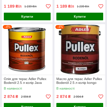
1 189
1 189
₴/л
₴/л
1 239 ₴/л
1 239 ₴/л
Купити
Купити
–4%
–4%
Олія для терас Adler Pullex
Масло для терас Adler Pullex
Bodenöl 2.5 л колір Java
Bodenöl 2.5 л колір kongo
В наявності
В наявності
2 874
2 874
₴
₴
2 994 ₴
2 994 ₴
Купити
Купити