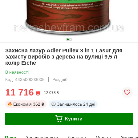
Захисна лазур Adler Pullex 3 in 1 Lasur для
захисту виробів з дерева на вулиці 9,5 л
колір Eiche
В наявності
Код: 443500003005
Роздріб
11 716
₴
12 078 ₴
Економія
362 ₴
Залишилось
24 дні
Купити
Опис
Характеристики
Доставка
Оплата
Умови п