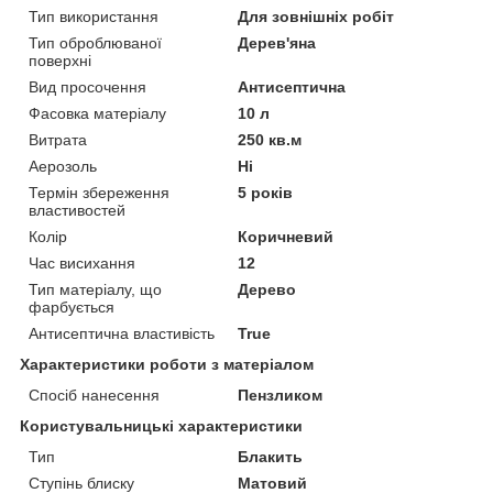
Тип використання
Для зовнішніх робіт
Тип оброблюваної
Дерев'яна
поверхні
Вид просочення
Антисептична
Фасовка матеріалу
10 л
Витрата
250 кв.м
Аерозоль
Ні
Термін збереження
5 років
властивостей
Колір
Коричневий
Час висихання
12
Тип матеріалу, що
Дерево
фарбується
Антисептична властивість
True
Характеристики роботи з матеріалом
Спосіб нанесення
Пензликом
Користувальницькі характеристики
Тип
Блакить
Ступінь блиску
Матовий