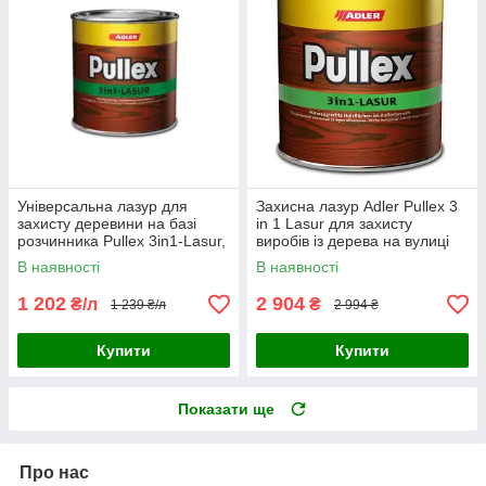
Універсальна лазур для
Захисна лазур Adler Pullex 3
захисту деревини на базі
in 1 Lasur для захисту
розчинника Pullex 3in1-Lasur,
виробів із дерева на вулиці
Adler
2,5 л колір Kiefer
В наявності
В наявності
1 202
2 904
₴/л
₴
1 239 ₴/л
2 994 ₴
Купити
Купити
Показати ще
Про нас