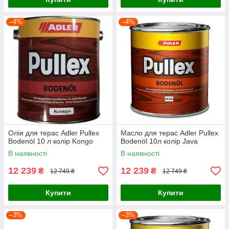
–4%
–4%
Олія для терас Adler Pullex
Масло для терас Adler Pullex
Bodenöl 10 л колір Kongo
Bodenöl 10л колір Java
В наявності
В наявності
12 239
12 239
₴
₴
12 749 ₴
12 749 ₴
Купити
Купити
–3%
–3%